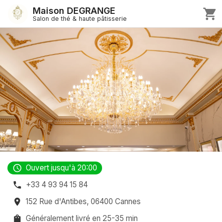
Maison DEGRANGE
shopping_cart
Salon de thé & haute pâtisserie
access_time
Ouvert jusqu'à 20:00
phone
+33 4 93 94 15 84
place
152 Rue d'Antibes, 06400 Cannes
shopping_bag
Généralement livré en 25-35 min