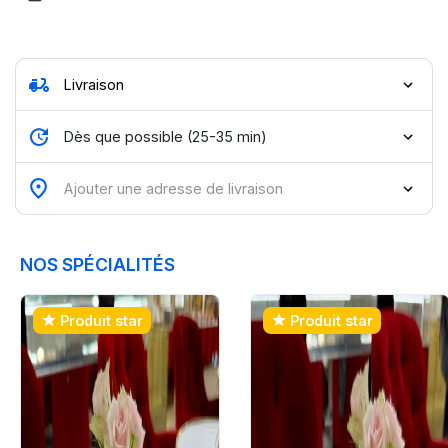
moped
update
Dès que possible (25-35 min)
Ajouter une adresse de livraison
NOS SPÉCIALITÉS
Produit star
Produit star
star
star